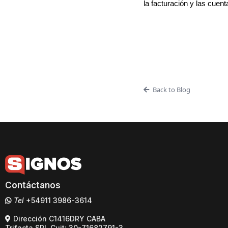
la facturación y las cuen
Back to Blog
Contáctanos
Tel
+54911 3986-3614
Dirección C1416DRY CABA
Trifacta SRL Cuit: 30-71682791-3