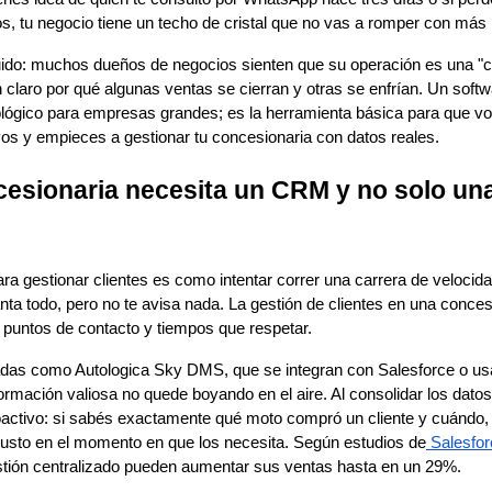
s, tu negocio tiene un techo de cristal que no vas a romper con más 
ido: muchos dueños de negocios sienten que su operación es una "c
en claro por qué algunas ventas se cierran y otras se enfrían. Un so
ológico para empresas grandes; es la herramienta básica para que v
vos y empieces a gestionar tu concesionaria con datos reales.
cesionaria necesita un CRM y no solo una 
ara gestionar clientes es como intentar correr una carrera de velocid
nta todo, pero no te avisa nada. La gestión de clientes en una conce
puntos de contacto y tiempos que respetar.
das como Autologica Sky DMS, que se integran con Salesforce o us
rmación valiosa no quede boyando en el aire. Al consolidar los datos
roactivo: si sabés exactamente qué moto compró un cliente y cuándo, 
 justo en el momento en que los necesita. Según estudios de
Salesfor
estión centralizado pueden aumentar sus ventas hasta en un 29%.