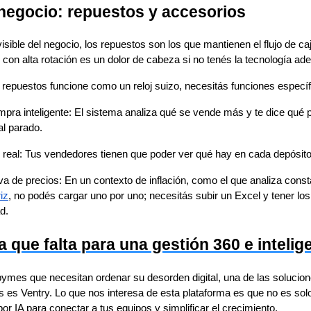
 negocio: repuestos y accesorios
visible del negocio, los repuestos son los que mantienen el flujo de c
 con alta rotación es un dolor de cabeza si no tenés la tecnología ad
 repuestos funcione como un reloj suizo, necesitás funciones específ
pra inteligente: El sistema analiza qué se vende más y te dice qué p
al parado.
 real: Tus vendedores tienen que poder ver qué hay en cada depósit
a de precios: En un contexto de inflación, como el que analiza cons
iz
, no podés cargar uno por uno; necesitás subir un Excel y tener los
d.
a que falta para una gestión 360 e intelig
mes que necesitan ordenar su desorden digital, una de las soluci
s Ventry. Lo que nos interesa de esta plataforma es que no es solo
or IA para conectar a tus equipos y simplificar el crecimiento.