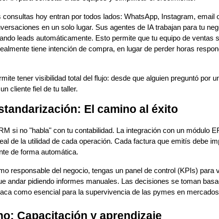
 consultas hoy entran por todos lados: WhatsApp, Instagram, email o
versaciones en un solo lugar. Sus agentes de IA trabajan para tu nego
cando leads automáticamente. Esto permite que tu equipo de ventas s
ealmente tiene intención de compra, en lugar de perder horas respo
mite tener visibilidad total del flujo: desde que alguien preguntó por
 cliente fiel de tu taller.
standarización: El camino al éxito
M si no "habla" con tu contabilidad. La integración con un módulo E
real de la utilidad de cada operación. Cada factura que emitís debe imp
ente de forma automática.
mo responsable del negocio, tengas un panel de control (KPIs) para v
ue andar pidiendo informes manuales. Las decisiones se toman basa
aca como esencial para la supervivencia de las pymes en mercados
no: Capacitación y aprendizaje