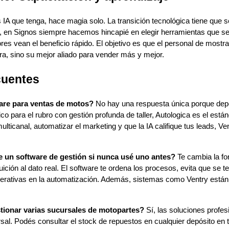
IA que tenga, hace magia solo. La transición tecnológica tiene que se
o, en Signos siempre hacemos hincapié en elegir herramientas que sea
es vean el beneficio rápido. El objetivo es que el personal de mostra
ra, sino su mejor aliado para vender más y mejor.
cuentes
ware para ventas de motos?
No hay una respuesta única porque dep
o para el rubro con gestión profunda de taller, Autologica es el están
ulticanal, automatizar el marketing y que la IA califique tus leads, Ve
un software de gestión si nunca usé uno antes?
Te cambia la fo
uición al dato real. El software te ordena los procesos, evita que se 
perativas en la automatización. Además, sistemas como Ventry están
stionar varias sucursales de motopartes?
Sí, las soluciones profe
rsal. Podés consultar el stock de repuestos en cualquier depósito en t