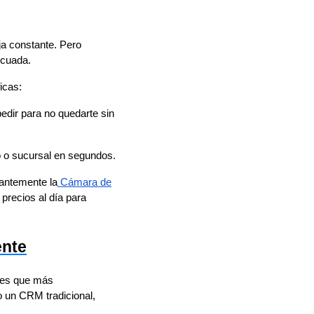
aja constante. Pero
ecuada.
icas:
edir para no quedarte sin
o o sucursal en segundos.
tantemente la
Cámara de
 precios al día para
ente
ones que más
 un CRM tradicional,